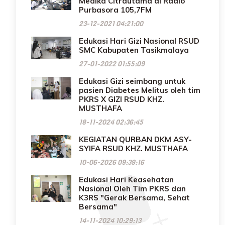
Medika Citrautama di Radio
Purbasora 105,7FM
23-12-2021 04:21:00
Edukasi Hari Gizi Nasional RSUD
SMC Kabupaten Tasikmalaya
27-01-2022 01:55:09
Edukasi Gizi seimbang untuk
pasien Diabetes Melitus oleh tim
PKRS X GIZI RSUD KHZ.
MUSTHAFA
18-11-2024 02:36:45
KEGIATAN QURBAN DKM ASY-
SYIFA RSUD KHZ. MUSTHAFA
10-06-2026 09:39:16
Edukasi Hari Keasehatan
Nasional Oleh Tim PKRS dan
K3RS "Gerak Bersama, Sehat
Bersama"
14-11-2024 10:29:13