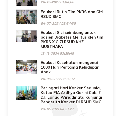
28-12-2021 01:04:00
Edukasi Rutin Tim PKRS dan Gizi
RSUD SMC
04-07-2024 08:54:50
Edukasi Gizi seimbang untuk
pasien Diabetes Melitus oleh tim
PKRS X GIZI RSUD KHZ.
MUSTHAFA
18-11-2024 02:36:45
Edukasi Kesehatan mengenai
1000 Hari Pertama Kehidupan
Anak
28-06-2022 08:33:17
Peringati Hari Kanker Sedunia,
Ketua PIA Ardhya Garini Cab. 7
D.I. Lanud Wiriadinata Kunjungi
Penderita Kanker Di RSUD SMC
23-12-2021 04:21:27