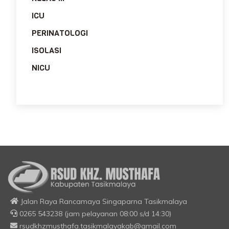
ICU
PERINATOLOGI
ISOLASI
NICU
Jalan Raya Rancamaya Singaparna Tasikmalaya
0265 543238 (jam pelayanan 08:00 s/d 14:30)
rsudkhzmusthafa.tasikmalayakab@gmail.com