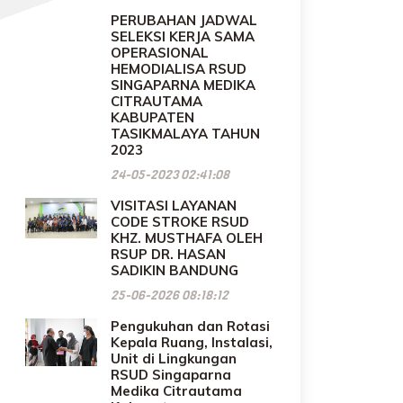
PERUBAHAN JADWAL
SELEKSI KERJA SAMA
OPERASIONAL
HEMODIALISA RSUD
SINGAPARNA MEDIKA
CITRAUTAMA
KABUPATEN
TASIKMALAYA TAHUN
2023
24-05-2023 02:41:08
VISITASI LAYANAN
CODE STROKE RSUD
KHZ. MUSTHAFA OLEH
RSUP DR. HASAN
SADIKIN BANDUNG
25-06-2026 08:18:12
Pengukuhan dan Rotasi
Kepala Ruang, Instalasi,
Unit di Lingkungan
RSUD Singaparna
Medika Citrautama