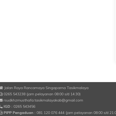
Jalan Raya Rancamaya Singaparna Tasikmalaya
0265 543238 (jam pelayanan 08:00 s/d 14:30)
rsudkhzmusthafa.tasikmalayakab@gmail.com
IGD :
0265 543456
PIPP Pengaduan :
081 120 076 444 (jam pelayanan 08:00 s/d 21: