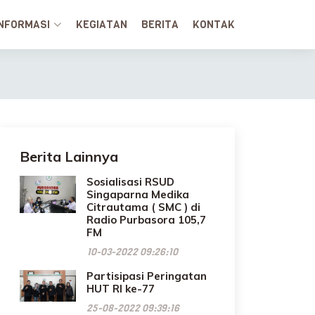
INFORMASI
KEGIATAN
BERITA
KONTAK
Berita Lainnya
Sosialisasi RSUD
Singaparna Medika
Citrautama ( SMC ) di
Radio Purbasora 105,7
FM
10-03-2022 09:26:10
Partisipasi Peringatan
HUT RI ke-77
25-08-2022 09:39:16