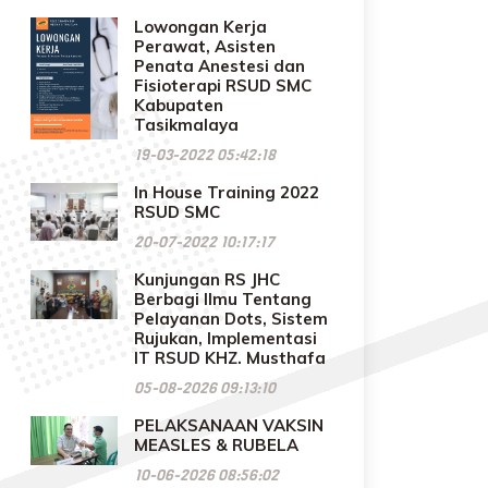
Lowongan Kerja
Perawat, Asisten
Penata Anestesi dan
Fisioterapi RSUD SMC
Kabupaten
Tasikmalaya
19-03-2022 05:42:18
In House Training 2022
RSUD SMC
20-07-2022 10:17:17
Kunjungan RS JHC
Berbagi Ilmu Tentang
Pelayanan Dots, Sistem
Rujukan, Implementasi
IT RSUD KHZ. Musthafa
05-08-2026 09:13:10
PELAKSANAAN VAKSIN
MEASLES & RUBELA
10-06-2026 08:56:02