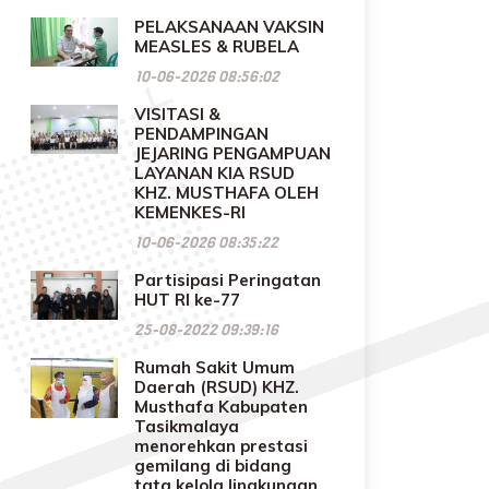
PELAKSANAAN VAKSIN
MEASLES & RUBELA
10-06-2026 08:56:02
VISITASI &
PENDAMPINGAN
JEJARING PENGAMPUAN
LAYANAN KIA RSUD
KHZ. MUSTHAFA OLEH
KEMENKES-RI
10-06-2026 08:35:22
Partisipasi Peringatan
HUT RI ke-77
25-08-2022 09:39:16
Rumah Sakit Umum
Daerah (RSUD) KHZ.
Musthafa Kabupaten
Tasikmalaya
menorehkan prestasi
gemilang di bidang
tata kelola lingkungan