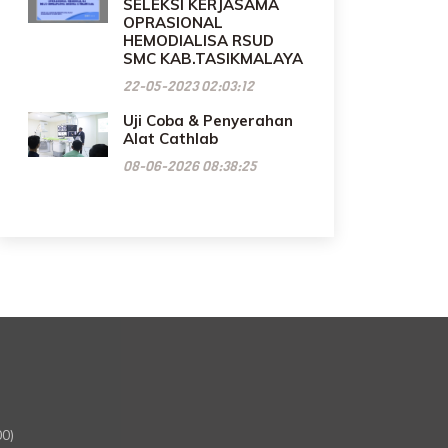
SELEKSI KERJASAMA
OPRASIONAL
HEMODIALISA RSUD
SMC KAB.TASIKMALAYA
22-05-2023 02:03:12
Uji Coba & Penyerahan
Alat Cathlab
08-06-2026 08:38:25
00)