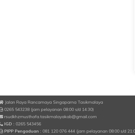
Jalan Raya Rancamaya Singaparna Tasikmalaya
0265 543238 (jam pelayanan 08:00 s/d 14:30)
rsudkhzmusthafa.tasikmalayakab@gmail.com
IGD :
0265 543456
PIPP Pengaduan :
081 120 076 444 (jam pelayanan 08:00 s/d 21: