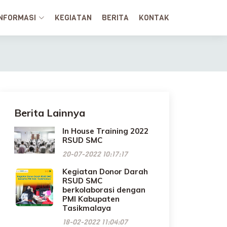
INFORMASI
KEGIATAN
BERITA
KONTAK
Berita Lainnya
In House Training 2022
RSUD SMC
20-07-2022 10:17:17
Kegiatan Donor Darah
RSUD SMC
berkolaborasi dengan
PMI Kabupaten
Tasikmalaya
18-02-2022 11:04:07