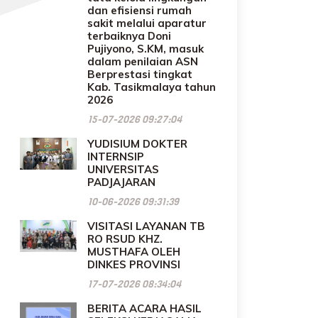
dan efisiensi rumah
sakit melalui aparatur
terbaiknya Doni
Pujiyono, S.KM, masuk
dalam penilaian ASN
Berprestasi tingkat
Kab. Tasikmalaya tahun
2026
15-07-2026 09:27:04
YUDISIUM DOKTER
INTERNSIP
UNIVERSITAS
PADJAJARAN
10-06-2026 09:31:39
VISITASI LAYANAN TB
RO RSUD KHZ.
MUSTHAFA OLEH
DINKES PROVINSI
17-07-2026 08:34:04
BERITA ACARA HASIL