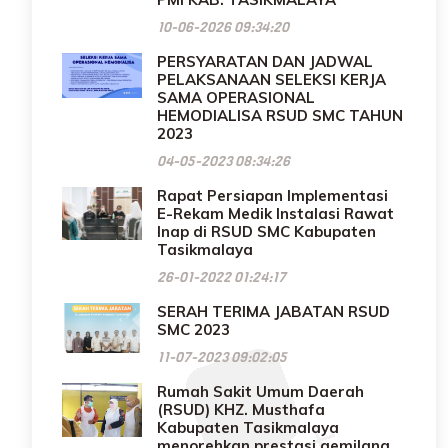
10-06-2026 09:34:20
PERSYARATAN DAN JADWAL
PELAKSANAAN SELEKSI KERJA
SAMA OPERASIONAL
HEMODIALISA RSUD SMC TAHUN
2023
04-05-2023 08:34:26
Rapat Persiapan Implementasi
E-Rekam Medik Instalasi Rawat
Inap di RSUD SMC Kabupaten
Tasikmalaya
26-01-2022 01:24:17
SERAH TERIMA JABATAN RSUD
SMC 2023
11-07-2023 09:02:05
Rumah Sakit Umum Daerah
(RSUD) KHZ. Musthafa
Kabupaten Tasikmalaya
menorehkan prestasi gemilang