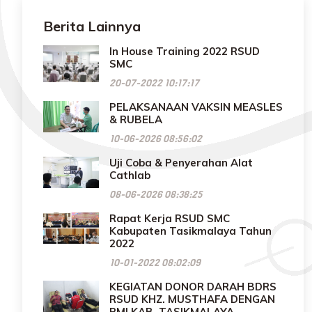
Berita Lainnya
In House Training 2022 RSUD
SMC
20-07-2022 10:17:17
PELAKSANAAN VAKSIN MEASLES
& RUBELA
10-06-2026 08:56:02
Uji Coba & Penyerahan Alat
Cathlab
08-06-2026 08:38:25
Rapat Kerja RSUD SMC
Kabupaten Tasikmalaya Tahun
2022
10-01-2022 08:02:09
KEGIATAN DONOR DARAH BDRS
RSUD KHZ. MUSTHAFA DENGAN
PMI KAB. TASIKMALAYA